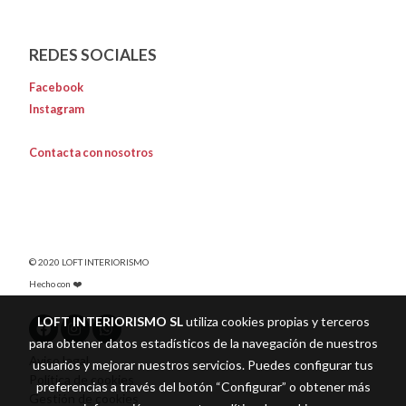
REDES SOCIALES
Facebook
Instagram
Contacta con nosotros
© 2020 LOFT INTERIORISMO
Hecho con ❤️
LOFT INTERIORISMO SL
utiliza cookies propias y terceros
para obtener datos estadísticos de la navegación de nuestros
Aviso legal
usuarios y mejorar nuestros servicios. Puedes configurar tus
Política de cookies
preferencias a través del botón “Configurar” o obtener más
Gestión de cookies