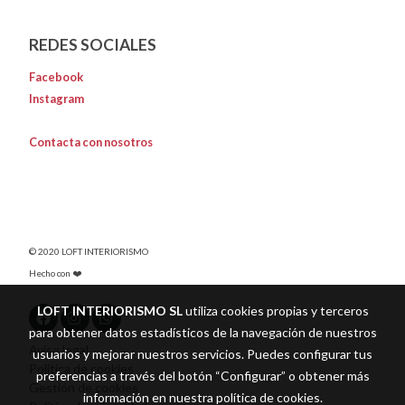
REDES SOCIALES
Facebook
Instagram
Contacta con nosotros
© 2020 LOFT INTERIORISMO
Hecho con ❤️
LOFT INTERIORISMO SL
utiliza cookies propias y terceros
para obtener datos estadísticos de la navegación de nuestros
Aviso legal
usuarios y mejorar nuestros servicios. Puedes configurar tus
Política de cookies
preferencias a través del botón “Configurar” o obtener más
Gestión de cookies
información en nuestra
política de cookies
.