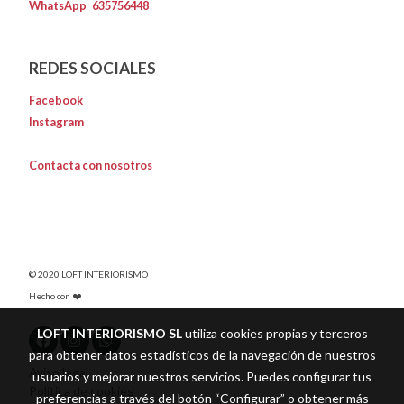
WhatsApp
635756448
REDES SOCIALES
Facebook
Instagram
Contacta con nosotros
© 2020 LOFT INTERIORISMO
Hecho con ❤️
LOFT INTERIORISMO SL
utiliza cookies propias y terceros
para obtener datos estadísticos de la navegación de nuestros
Aviso legal
usuarios y mejorar nuestros servicios. Puedes configurar tus
Política de cookies
preferencias a través del botón “Configurar” o obtener más