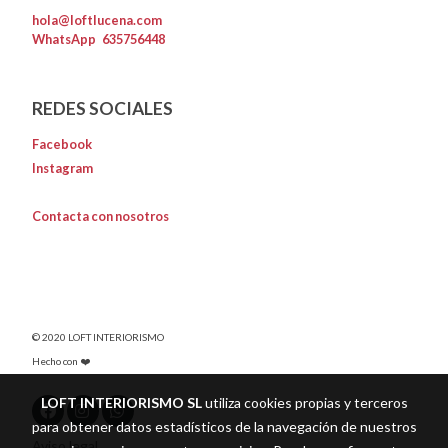
hola@loftlucena.com
WhatsApp
635756448
REDES SOCIALES
Facebook
Instagram
Contacta con nosotros
© 2020 LOFT INTERIORISMO
Hecho con ❤️
LOFT INTERIORISMO SL
utiliza cookies propias y terceros
para obtener datos estadísticos de la navegación de nuestros
Aviso legal