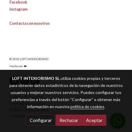
Facebook
Instagram
Contacta con nosotros
© 2020 LOFT INTERIORISMO
Hecho con ❤️
LOFT INTERIORISMO SL
utiliza cookies propias y terceros
para obtener datos estadísticos de la navegación de nuestros
Aviso legal
usuarios y mejorar nuestros servicios. Puedes configurar tus
Política de cookies
preferencias a través del botón “Configurar” o obtener más
Gestión de cookies
información en nuestra
política de cookies
.
Política de privacidad
Condiciones de compra
Configurar
Rechazar
Aceptar