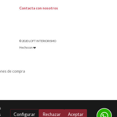
Contacta con nosotros
© 2020 LOFT INTERIORISMO
Hecho con ❤️
ones de compra
s
Configurar
Rechazar
Aceptar
s