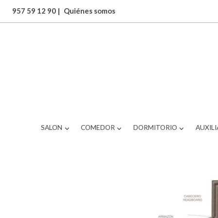
957 59 12 90
|
Quiénes somos
ARTICULOS
BRS-511OS3131
SALON
COMEDOR
DORMITORIO
AUXILI