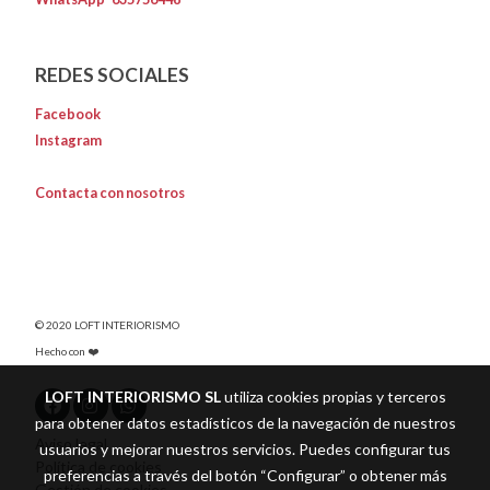
REDES SOCIALES
Facebook
Instagram
Contacta con nosotros
© 2020 LOFT INTERIORISMO
Hecho con ❤️
LOFT INTERIORISMO SL
utiliza cookies propias y terceros
para obtener datos estadísticos de la navegación de nuestros
Aviso legal
usuarios y mejorar nuestros servicios. Puedes configurar tus
Política de cookies
preferencias a través del botón “Configurar” o obtener más
Gestión de cookies