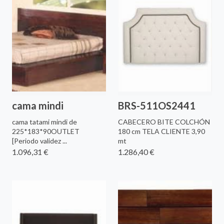
cama mindi
BRS-511OS2441
cama tatami mindi de
CABECERO BITE COLCHÓN
225*183*90OUTLET
180 cm TELA CLIENTE 3,90
[Periodo validez ...
mt
1.096,31 €
1.286,40 €