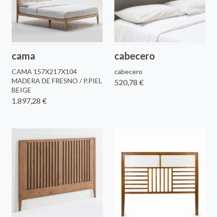
cama
cabecero
CAMA 157X217X104
cabecero
MADERA DE FRESNO / P.PIEL
520,78 €
BEIGE
1.897,28 €