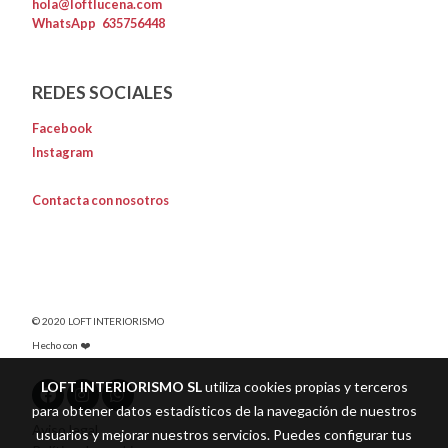
hola@loftlucena.com
WhatsApp
635756448
REDES SOCIALES
Facebook
Instagram
Contacta con nosotros
© 2020 LOFT INTERIORISMO
Hecho con ❤️
LOFT INTERIORISMO SL
utiliza cookies propias y terceros
para obtener datos estadísticos de la navegación de nuestros
Aviso legal
usuarios y mejorar nuestros servicios. Puedes configurar tus