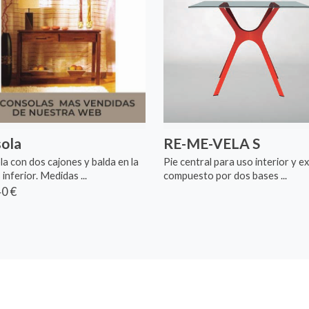
ola
RE-ME-VELA S
a con dos cajones y balda en la
Pie central para uso interior y e
inferior. Medidas ...
compuesto por dos bases ...
0 €