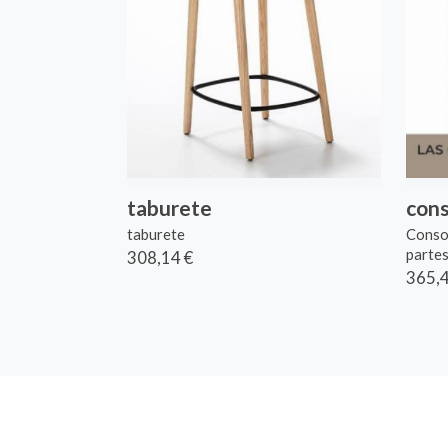
taburete
cons
taburete
Consol
partes 
308,14 €
365,4