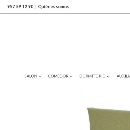
957 59 12 90
|
Quiénes somos
ARTICULOS
BRS-511OS2681
SALON
COMEDOR
DORMITORIO
AUXILI