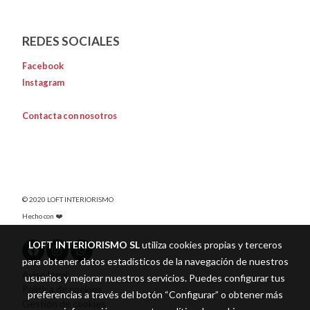
REDES SOCIALES
Facebook
Instagram
Contacta con nosotros
© 2020 LOFT INTERIORISMO
Hecho con ❤️
LOFT INTERIORISMO SL
utiliza cookies propias y terceros
para obtener datos estadísticos de la navegación de nuestros
Aviso legal
usuarios y mejorar nuestros servicios. Puedes configurar tus
Política de cookies
preferencias a través del botón “Configurar” o obtener más
Gestión de cookies