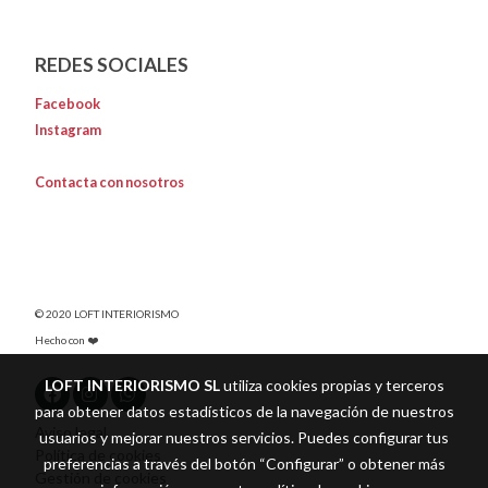
REDES SOCIALES
Facebook
Instagram
Contacta con nosotros
© 2020 LOFT INTERIORISMO
Hecho con ❤️
LOFT INTERIORISMO SL
utiliza cookies propias y terceros
para obtener datos estadísticos de la navegación de nuestros
Aviso legal
usuarios y mejorar nuestros servicios. Puedes configurar tus
Política de cookies
preferencias a través del botón “Configurar” o obtener más
Gestión de cookies