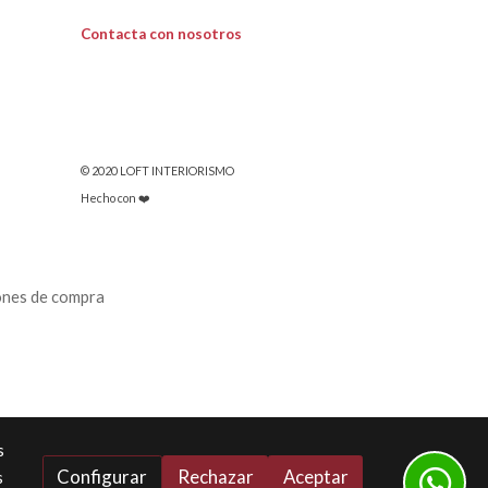
Contacta con nosotros
© 2020 LOFT INTERIORISMO
Hecho con ❤️
ones de compra
s
Configurar
Rechazar
Aceptar
s