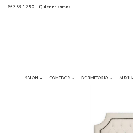
957 59 12 90
|
Quiénes somos
ARTICULOS
BRS-511OS2421
SALON
COMEDOR
DORMITORIO
AUXILI