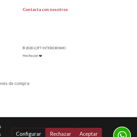
Contacta con nosotros
© 2020 LOFT INTERIORISMO
Hecho con ❤️
ones de compra
s
Configurar
Rechazar
Aceptar
s