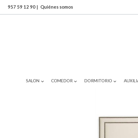
957 59 12 90
|
Quiénes somos
ARTICULOS
BRS-511OS2221
SALON
COMEDOR
DORMITORIO
AUXILI