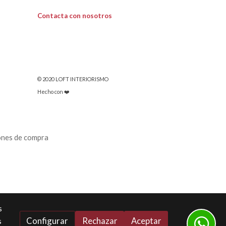
Contacta con nosotros
© 2020 LOFT INTERIORISMO
Hecho con ❤️
ones de compra
s
Configurar
Rechazar
Aceptar
s