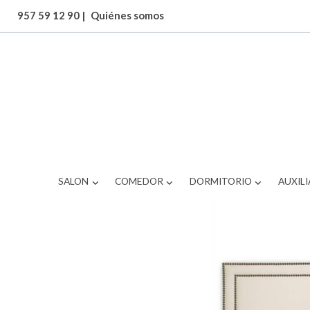
957 59 12 90
|
Quiénes somos
ARTICULOS
BRS-511OS2211
SALON
COMEDOR
DORMITORIO
AUXILI