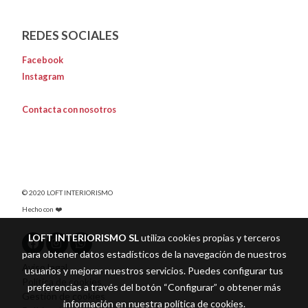
REDES SOCIALES
Facebook
Instagram
Contacta con nosotros
© 2020 LOFT INTERIORISMO
Hecho con ❤️
LOFT INTERIORISMO SL
utiliza cookies propias y terceros
para obtener datos estadísticos de la navegación de nuestros
Aviso legal
usuarios y mejorar nuestros servicios. Puedes configurar tus
Política de cookies
preferencias a través del botón “Configurar” o obtener más
Gestión de cookies
información en nuestra
política de cookies
.