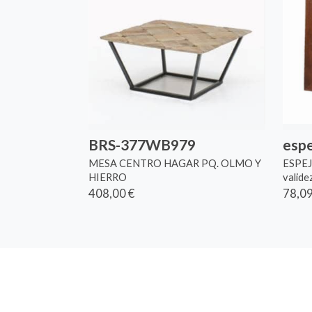
BRS-377WB979
esp
MESA CENTRO HAGAR PQ. OLMO Y
ESPEJ
HIERRO
valid
408,00 €
78,09