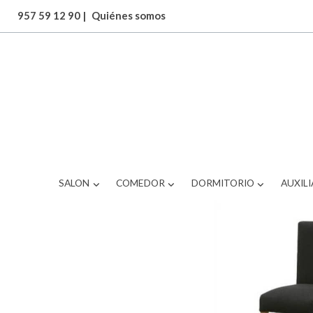
957 59 12 90
|
Quiénes somos
ARTICULOS
BRS-511OS171
SALON
COMEDOR
DORMITORIO
AUXILI