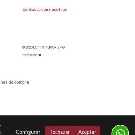
Contacta con nosotros
© 2020 LOFT INTERIORISMO
Hecho con ❤️
ones de compra
s
Configurar
Rechazar
Aceptar
s