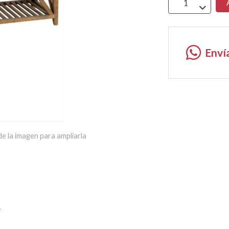
Enví
e la imagen para ampliarla
L