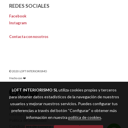
REDES SOCIALES
Facebook
Instagram
Contacta con nosotros
© 2020 LOFT INTERIORISMO
Hecho con ❤️
LOFT INTERIORISMO SL
utiliza cookies propias y terceros
para obtener datos estadísticos de la navegación de nuestros
Aviso legal
usuarios y mejorar nuestros servicios. Puedes configurar tus
Política de cookies
preferencias a través del botón “Configurar” o obtener más
Gestión de cookies
información en nuestra
política de cookies
.
Política de privacidad
Condiciones de compra