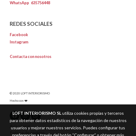
WhatsApp
635756448
REDES SOCIALES
Facebook
Instagram
Contacta con nosotros
© 2020 LOFT INTERIORISMO
Hecho con ❤️
LOFT INTERIORISMO SL
utiliza cookies propias y terceros
para obtener datos estadísticos de la navegación de nuestros
Aviso legal
usuarios y mejorar nuestros servicios. Puedes configurar tus
Política de cookies
preferencias a través del botón “Configurar” o obtener más