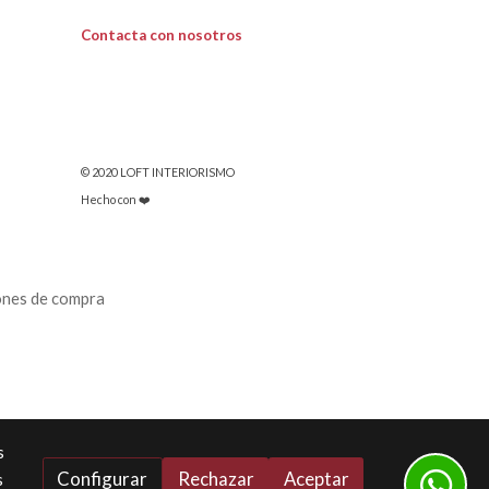
Contacta con nosotros
© 2020 LOFT INTERIORISMO
Hecho con ❤️
ones de compra
s
Configurar
Rechazar
Aceptar
s