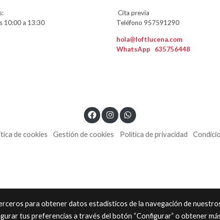
:
Cita previa
 10:00 a 13:30
Teléfono 957591290
hola@loftlucena.com
WhatsApp
635756448
ítica de cookies
Gestión de cookies
Política de privacidad
Condici
 terceros para obtener datos estadísticos de la navegación de nuestro
igurar tus preferencias a través del botón “Configurar” o obtener má