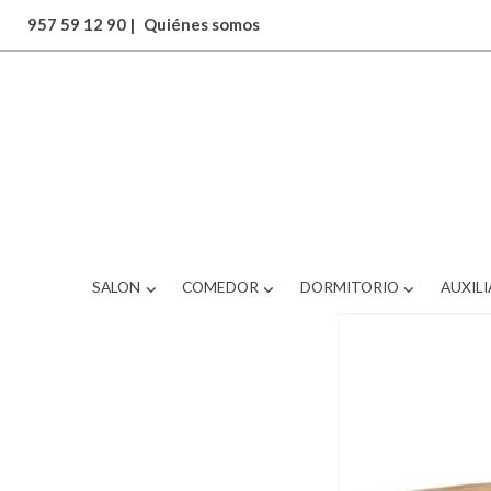
957 59 12 90
|
Quiénes somos
ARTICULOS
BRS-377WB675
SALON
COMEDOR
DORMITORIO
AUXILI