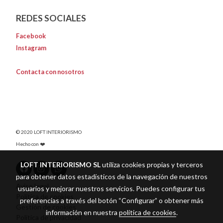
REDES SOCIALES
Facebook
Instagram
Contacta con nosotros
© 2020 LOFT INTERIORISMO
Hecho con ❤️
LOFT INTERIORISMO SL
utiliza cookies propias y terceros
para obtener datos estadísticos de la navegación de nuestros
Aviso legal
usuarios y mejorar nuestros servicios. Puedes configurar tus
Política de cookies
preferencias a través del botón “Configurar” o obtener más
Gestión de cookies
información en nuestra
política de cookies
.
Política de privacidad