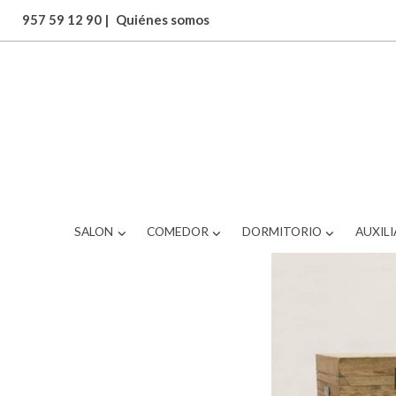
957 59 12 90
|
Quiénes somos
ARTICULOS
BRS-377WB268
SALON
COMEDOR
DORMITORIO
AUXILI