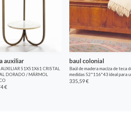
 auxiliar
baul colonial
AUXILIAR 51X51X61 CRISTAL
Baúl de madera maciza de teca d
TAL DORADO / MÁRMOL
medidas 52*116*43 ideal para un 
CO
335,59 €
4 €