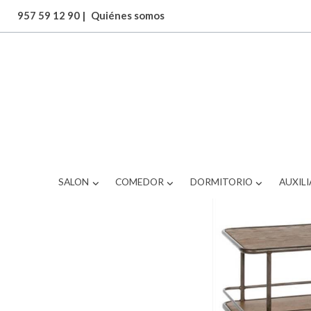
957 59 12 90
|
Quiénes somos
ARTICULOS
BRS-377WB1210
SALON
COMEDOR
DORMITORIO
AUXILI