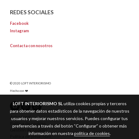
REDES SOCIALES
Facebook
Instagram
Contacta con nosotros
© 2020 LOFT INTERIORISMO
Hecho con ❤️
LOFT INTERIORISMO SL
utiliza cookies propias y terceros
para obtener datos estadísticos de la navegación de nuestros
Aviso legal
usuarios y mejorar nuestros servicios. Puedes configurar tus
Política de cookies
preferencias a través del botón “Configurar” o obtener más
Gestión de cookies
información en nuestra
política de cookies
.
Política de privacidad