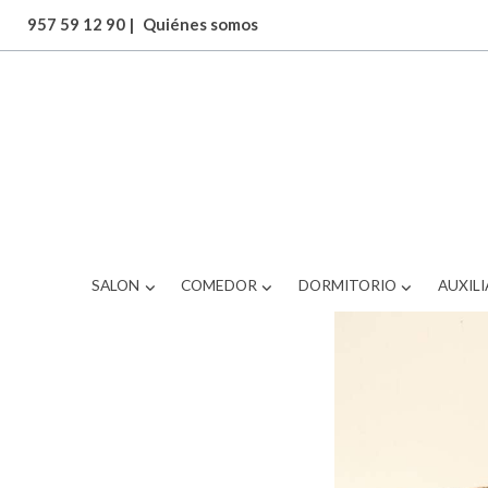
957 59 12 90
|
Quiénes somos
ARTICULOS
BRS-237MV283
SALON
COMEDOR
DORMITORIO
AUXILI