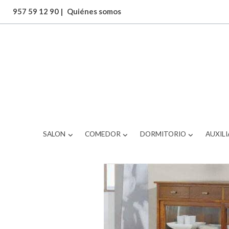
957 59 12 90
|
Quiénes somos
ARTICULOS
aparador vitrina de madera
SALON
COMEDOR
DORMITORIO
AUXILI