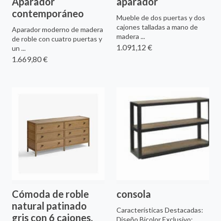
Aparador
aparador
contemporáneo
Mueble de dos puertas y dos
cajones talladas a mano de
Aparador moderno de madera
madera ...
de roble con cuatro puertas y
1.091,12 €
un ...
1.669,80 €
Cómoda de roble
consola
natural patinado
Características Destacadas:
gris con 6 cajones,
Diseño Bicolor Exclusivo: