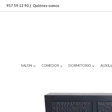
957 59 12 90
|
Quiénes somos
ARTICULOS
aparador tallado
SALON
COMEDOR
DORMITORIO
AUXILI