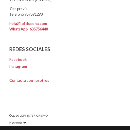
Cita previa
Teléfono 957591290
hola@loftlucena.com
WhatsApp
635756448
REDES SOCIALES
Facebook
Instagram
Contacta con nosotros
© 2020 LOFT INTERIORISMO
Hecho con ❤️