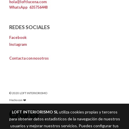
hola@loftlucena.com
WhatsApp
635756448
REDES SOCIALES
Facebook
Instagram
Contacta con nosotros
© 2020 LOFT INTERIORISMO
Hecho con ❤️
LOFT INTERIORISMO SL
utiliza cookies propias y terceros
para obtener datos estadísticos de la navegación de nuestros
Aviso legal
usuarios y mejorar nuestros servicios. Puedes configurar tus