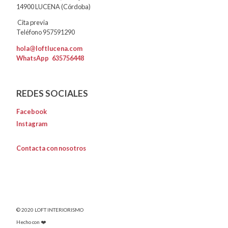
14900 LUCENA (Córdoba)
Cita previa
Teléfono 957591290
hola@loftlucena.com
WhatsApp
635756448
REDES SOCIALES
Facebook
Instagram
Contacta con nosotros
© 2020 LOFT INTERIORISMO
Hecho con ❤️