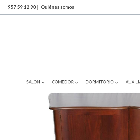
957 59 12 90
|
Quiénes somos
ARTICULOS
aparador afrancesado
SALON
COMEDOR
DORMITORIO
AUXILI