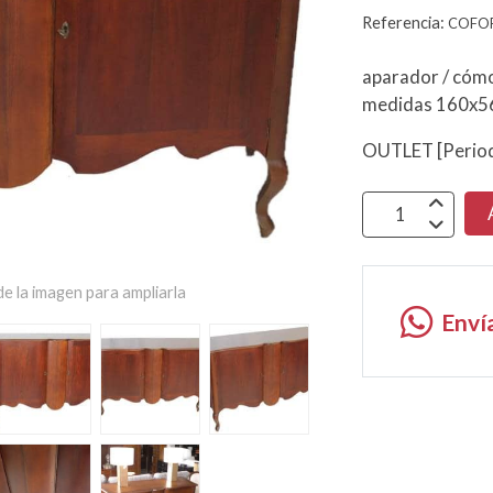
Referencia:
COFO
aparador / cóm
medidas 160x5
OUTLET [Period
e la imagen para ampliarla
Enví