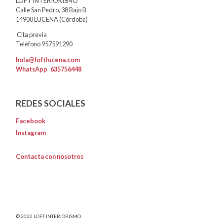
LOFT INTERIORISMO
Calle San Pedro, 38 Bajo B
14900 LUCENA (Córdoba)
Cita previa
Teléfono 957591290
hola@loftlucena.com
WhatsApp
635756448
REDES SOCIALES
Facebook
Instagram
Contacta con nosotros
© 2020 LOFT INTERIORISMO