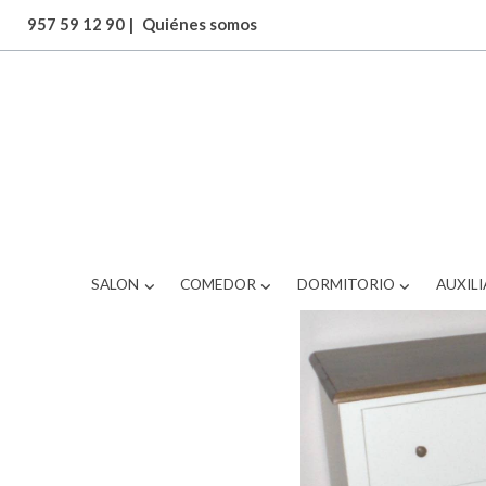
957 59 12 90
|
Quiénes somos
ARTICULOS
2 cañmn03
SALON
COMEDOR
DORMITORIO
AUXILI